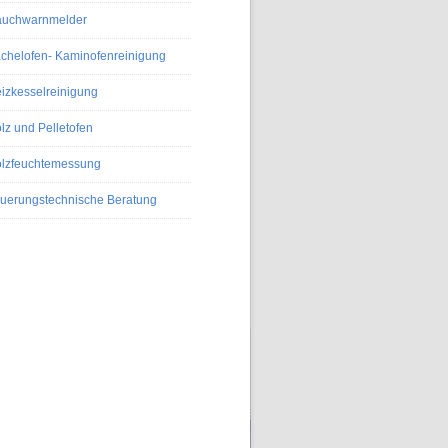
uchwarnmelder
chelofen- Kaminofenreinigung
izkesselreinigung
lz und Pelletofen
lzfeuchtemessung
uerungstechnische Beratung