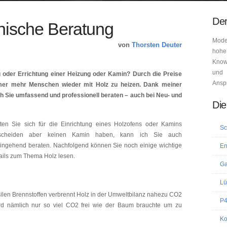
Der
nische Beratung
Mode
von
Thorsten Deuter
hohe
Know-
und 
 oder Errichtung einer Heizung oder Kamin? Durch die Preise
Ansp
mmer mehr Menschen wieder mit Holz zu heizen. Dank meiner
h Sie umfassend und professionell beraten – auch bei Neu- und
Die
lten Sie sich für die Einrichtung eines Holzofens oder Kamins
Sc
tscheiden aber keinen Kamin haben, kann ich Sie auch
ingehend beraten. Nachfolgend können Sie noch einige wichtige
En
ails zum Thema Holz lesen.
Ga
Lü
silen Brennstoffen verbrennt Holz in der Umweltbilanz nahezu CO2
P4
rd nämlich nur so viel CO2 frei wie der Baum brauchte um zu
Ko